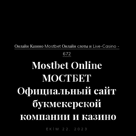
Онлайн Казино Mostbet Онлайн слоты и Live-Casino -
672
M
o
s
t
b
e
t
O
n
l
i
n
e
М
О
С
Т
Б
Е
Т
О
ф
и
ц
и
а
л
ь
н
ы
й
с
а
й
т
б
у
к
м
е
к
е
р
с
к
о
й
к
о
м
п
а
н
и
и
и
к
а
з
и
н
о
EKIM 22, 2023