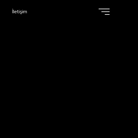
İletişim