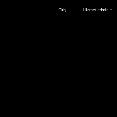
e
Giriş
Hizmetlerimiz