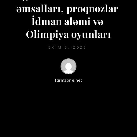
ə
m
s
a
l
l
a
r
ı
,
p
r
o
q
n
o
z
l
a
r
İ
d
m
a
n
a
l
ə
m
i
v
ə
O
l
i
m
p
i
y
a
o
y
u
n
l
a
r
ı
EKIM 3, 2023
farmzone.net