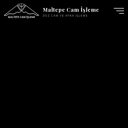
İçeriğe
Maltepe Cam İşleme
geç
DÜZ CAM VE AYNA İŞLEME