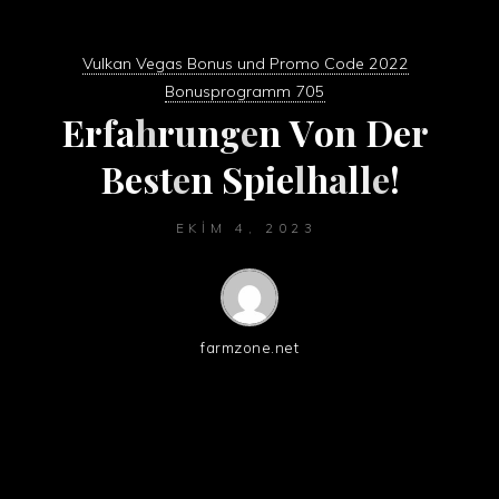
Vulkan Vegas Bonus und Promo Code 2022
Bonusprogramm 705
E
r
f
a
f
h
r
u
n
g
e
g
n
V
o
n
D
e
r
B
e
s
t
e
n
p
S
p
i
e
l
h
a
e
l
l
e
l
!
EKIM 4, 2023
farmzone.net