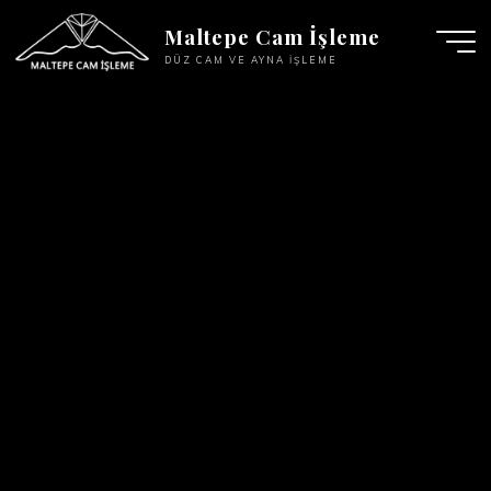
İçeriğe
Maltepe Cam İşleme
geç
DÜZ CAM VE AYNA İŞLEME