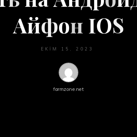
А
й
ф
о
н
I
O
S
EKIM 15, 2023
farmzone.net