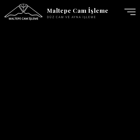
İçeriğe
Maltepe Cam İşleme
geç
DÜZ CAM VE AYNA İŞLEME