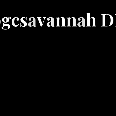
b
g
c
s
a
v
a
n
n
a
h
D