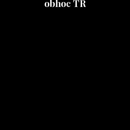
o
b
h
o
c
c
T
R
R