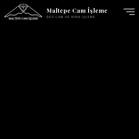
İçeriğe
Maltepe Cam İşleme
geç
DÜZ CAM VE AYNA İŞLEME